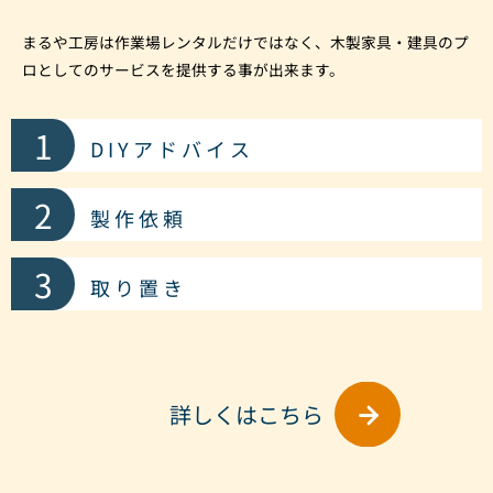
まるや工房は作業場レンタルだけではなく、木製家具・建具のプ
ロとしてのサービスを提供する事が出来ます。
1
D I Y ア ド バ イ ス
2
製 作 依 頼
3
取 り 置 き
詳しくはこちら